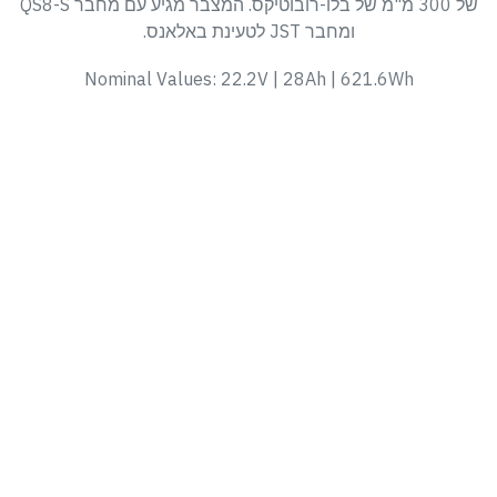
של 300 מ"מ של בלו-רובוטיקס. המצבר מגיע עם מחבר QS8-S
ומחבר JST לטעינת באלאנס.
Nominal Values: 22.2V | 28Ah | 621.6Wh