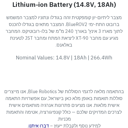
Lithium-ion Battery (14.8V, 18Ah)
מצבר ליתיום-יון קומפקטית זהה בגודלו ונתוניו למצבר המשמש
ברובוט התת-ימי BlueROV2. המצבר מתאים בגודלו להכנס
לתוך מארז 3 אינץ' באורך 240 מ"מ של בלו-רובוטיקס. המחבר
מגיע עם מחבר XT-90 ליציאת המתח ומחבר JST לטעינת
באלאנס.
Nominal Values: 14.8V | 18Ah | 266.4Wh
בהתאמה מלאה לדגמי הסוללות של Blue Robotics, אנו מייצרים
סוללות תואמות באופן מלא כאן בישראל, עם אפשרויות התאמה
אישית מלאות. אנו מציעים פתרונות אנרגיה מותאמים אישית
לצרכים המדויקים שלכם — כולל קונפיגורציה, אטימה והתאמות
מכניות.
למידע נוסף ולקבלת ייעוץ –
דברו איתנו
.